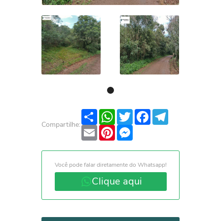
Share
WhatsApp
Twitter
Facebook
Telegram
Compartilhe:
Email
Pinterest
Messenger
Você pode falar diretamente do Whatsapp!
Clique aqui