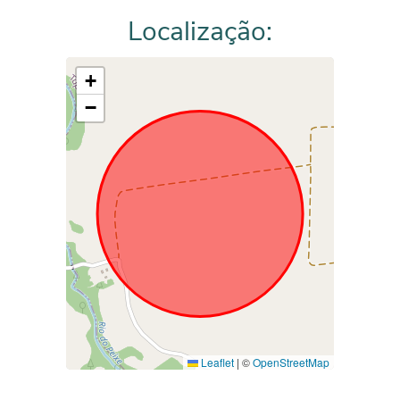
Localização:
+
−
Leaflet
|
©
OpenStreetMap