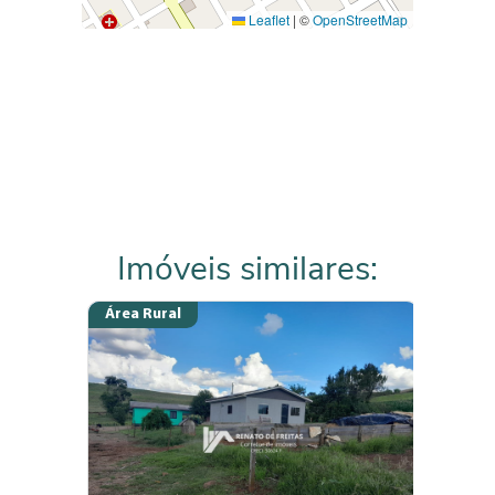
Leaflet
|
©
OpenStreetMap
Imóveis similares:
Área Rural
Chácar