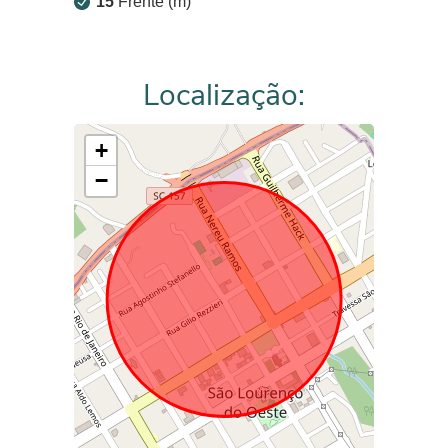
15
Frente (m)
Localização:
+
−