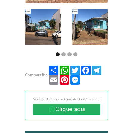
Share
WhatsApp
Twitter
Facebook
Telegram
Compartilhe:
Email
Pinterest
Messenger
Você pode falar diretamente do Whatsapp!
Clique aqui