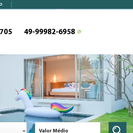
O
3705
49-99982-6958